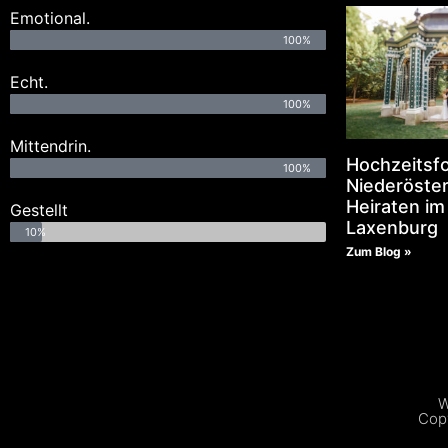
Emotional.
100%
Echt.
100%
Mittendrin.
Hochzeitsf
100%
Niederöster
Heiraten im
Gestellt
Laxenburg
10%
Zum Blog »
W
Copy