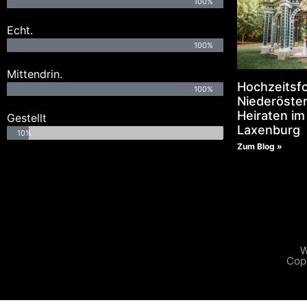
100%
Echt.
100%
Mittendrin.
Hochzeitsf
100%
Niederöster
Heiraten im
Gestellt
Laxenburg
10%
Zum Blog »
W
Copy