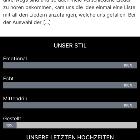
zu hören bekommen, kam uns die Idee einmal eine Liste
mit all den Liedern anzufangen, welche uns gefallen. Bei
der Auswahl der […]
UNSER STIL
Emotional.
100%
Echt.
100%
Mittendrin.
100%
Gestellt
10%
UNSERE LETZTEN HOCHZEITEN