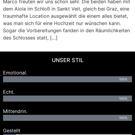
Marco freuten wir uns schon sehr. Die beiden haben mit
dem Aiola im Schloß in Sankt Veit, gleich bei Graz, eine
traumhafte Location ausgewählt die einem alles bietet,
was man sich für eine Hochzeit nur wünschen kann.
Sogar die Vorbereitungen fanden in den Räumlichkeiten
des Schlosses statt, […]
UNSER STIL
Emotional.
100%
Echt.
100%
Mittendrin.
100%
Gestellt