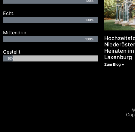
100%
Echt.
100%
Mittendrin.
Hochzeitsf
100%
Niederöster
Heiraten im
Gestellt
Laxenburg
10%
Zum Blog »
W
Copy