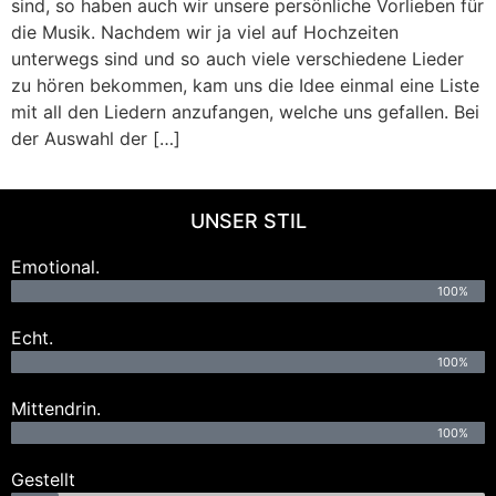
sind, so haben auch wir unsere persönliche Vorlieben für
die Musik. Nachdem wir ja viel auf Hochzeiten
unterwegs sind und so auch viele verschiedene Lieder
zu hören bekommen, kam uns die Idee einmal eine Liste
mit all den Liedern anzufangen, welche uns gefallen. Bei
der Auswahl der […]
UNSER STIL
Emotional.
100%
Echt.
100%
Mittendrin.
100%
Gestellt