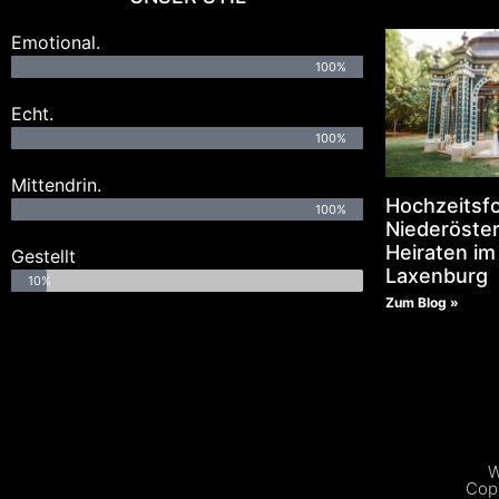
Emotional.
100%
Echt.
100%
Mittendrin.
Hochzeitsf
100%
Niederöster
Heiraten im
Gestellt
Laxenburg
10%
Zum Blog »
W
Copy