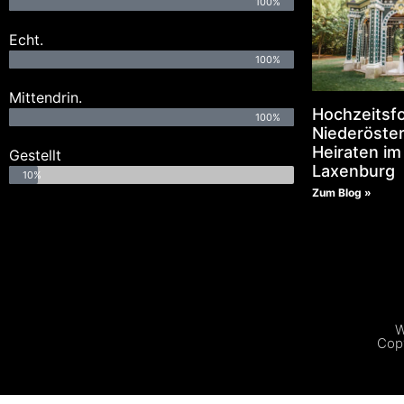
100%
Echt.
100%
Mittendrin.
Hochzeitsf
100%
Niederöster
Heiraten im
Gestellt
Laxenburg
10%
Zum Blog »
W
Copy