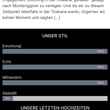
nach Monteriggioni zu verlegen. Und da wir zu diesem
Zeitpunkt ebenfalls in der Toskana waren, zögerten wir
keinen Moment und sagten […]
UNSER STIL
Emotional.
100%
Echt.
100%
Mittendrin.
100%
Gestellt
10%
UNSERE LETZTEN HOCHZEITEN