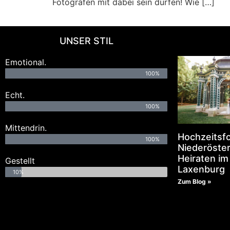
Fotografen mit dabei sein dürfen! Wie […]
UNSER STIL
Emotional.
100%
Echt.
100%
Mittendrin.
Hochzeitsf
100%
Niederöster
Heiraten im
Gestellt
Laxenburg
10%
Zum Blog »