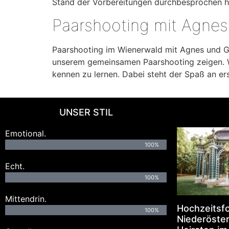
Stand der Vorbereitungen durchbesprochen 
Paarshooting mit Agnes
Paarshooting im Wienerwald mit Agnes und G
unserem gemeinsamen Paarshooting zeigen. Wi
kennen zu lernen. Dabei steht der Spaß an ers
UNSER STIL
Emotional.
100%
Echt.
100%
Mittendrin.
Hochzeitsf
100%
Niederöster