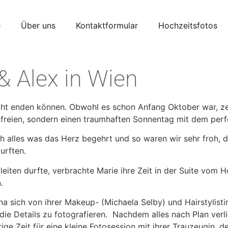
e
Über uns
Kontaktformular
Hochzeitsfotos
& Alex in Wien
cht enden können. Obwohl es schon Anfang Oktober war, zei
enfreien, sondern einen traumhaften Sonnentag mit dem per
ch alles was das Herz begehrt und so waren wir sehr froh, 
urften.
eiten durfte, verbrachte Marie ihre Zeit in der Suite vom 
.
a sich von ihrer Makeup- (Michaela Selby) und Hairstylistin
ie Details zu fotografieren. Nachdem alles nach Plan verlie
ige Zeit für eine kleine Fotosession mit ihrer Trauzeugin, d