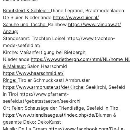
Brautkleid & Schleier:
Diane Legrand, Brautmodenladen
De Sluier, Niederlande
https://www.sluier.nl/
Schuhe und Tasche:
Rainbow
https://www.rainbow.at/
Anzug:
Standesamt: Trachten Loisel https://www.trachten-
mode-seefeld.at/
Kirche: Maßanfertigung bei Rietbergh,
Niederlande
https://www.rietbergh.com/html/NL/home_NL
& Makeup:
Salon Haarschmid
https://www.haarschmid.at/
Ringe:
Tiroler Schmuckkastl Armbruster
https://www.armbruster.at/de/
Kirche:
Seekirchl, Seefeld
in Tirol https://www.pfarramt-
seefeld.at/gebetsstaetten/seekirchl
Ort Feier:
Schausäge der Triendlsäge, Seefeld in Tirol
https://www.triendlsaege.at/index.php/de/
Blumen &
gesamte Deko:
DekoKunst
Musik:
De La Cream
https://www.facebook.com/De-La-